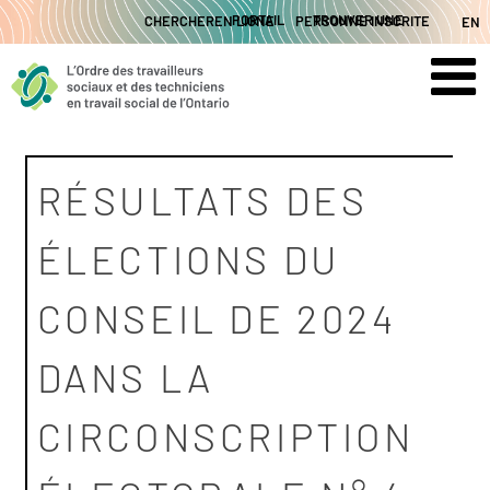
Skip
CHERCHER
PORTAIL EN LIGNE
TROUVER UNE PERSONNE INSCRITE
EN
to
content
RÉSULTATS DES
ÉLECTIONS DU
CONSEIL DE 2024
DANS LA
CIRCONSCRIPTION