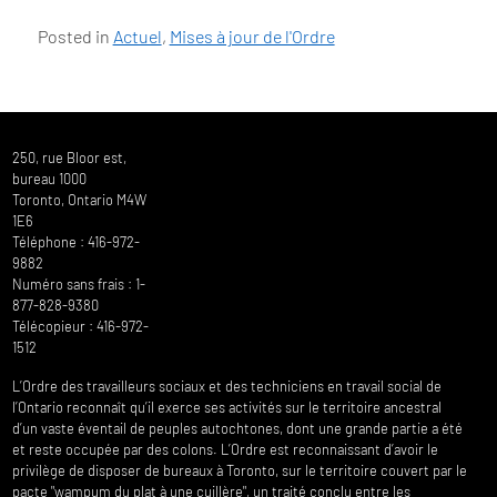
Posted in
Actuel
,
Mises à jour de l'Ordre
250, rue Bloor est,
bureau 1000
Toronto, Ontario M4W
1E6
Téléphone : 416-972-
9882
Numéro sans frais : 1-
877-828-9380
Télécopieur : 416-972-
1512
L’Ordre des travailleurs sociaux et des techniciens en travail social de
l’Ontario reconnaît qu’il exerce ses activités sur le territoire ancestral
d’un vaste éventail de peuples autochtones, dont une grande partie a été
et reste occupée par des colons. L’Ordre est reconnaissant d’avoir le
privilège de disposer de bureaux à Toronto, sur le territoire couvert par le
pacte "wampum du plat à une cuillère", un traité conclu entre les